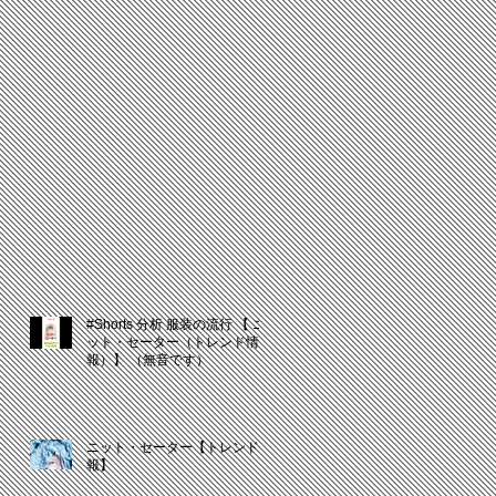
#Shorts 分析 服装の流行 【 ニ
ット・セーター（トレンド情
報）】 （無音です）
ニット・セーター【トレンド情
報】