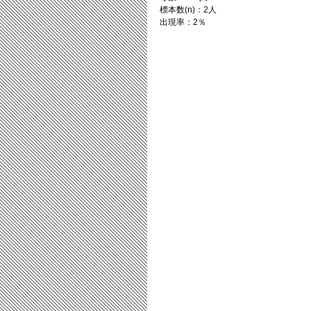
標本数(n)：2人
出現率：2％