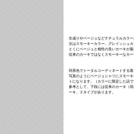
生成りやベージュなどナチュラルカラー
次はスモーキーカラー、グレイッシュカ
とくにベージュと相性の良いカーキが最
従来のカーキではなくスモーキーなカー
同系色でトータルコーディネートする着
写真のようにベージュシャツにスモーキ
トになります。（カラーに限定した話で
参考として、下段には従来のカーキ（現
ーキ、２タイプがあります。