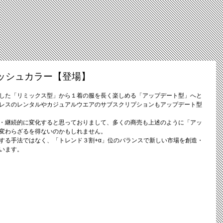
ッシュカラー【登場】
した「リミックス型」から１着の服を長く楽しめる「アップデート型」へと
レスのレンタルやカジュアルウエアのサブスクリプションもアップデート型
・継続的に変化すると思っておりまして、多くの商売も上述のように「アッ
変わらざるを得ないのかもしれません。
する手法ではなく、「トレンド３割+α」位のバランスで新しい市場を創造・
います。