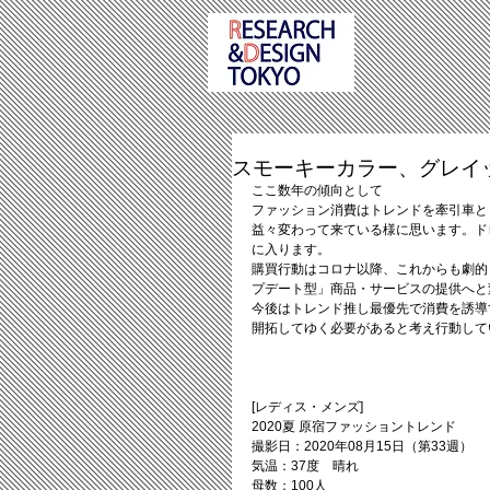
スモーキーカラー、グレイ
ここ数年の傾向として
ファッション消費はトレンドを牽引車と
益々変わって来ている様に思います。ド
に入ります。
購買行動はコロナ以降、これからも劇的
プデート型」商品・サービスの提供へと
今後はトレンド推し最優先で消費を誘導
開拓してゆく必要があると考え行動して
[レディス・メンズ]
2020夏 原宿ファッショントレンド
撮影日：2020年08月15日（第33週）
気温：37度　晴れ
母数：100人