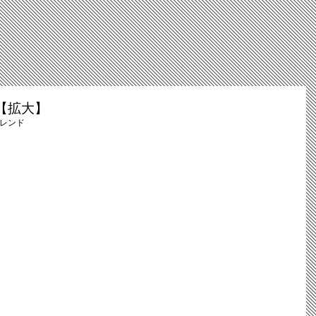
【拡大】
トレンド