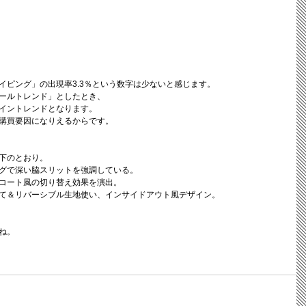
イピング」の出現率3.3％という数字は少ないと感じます。
ールトレンド」としたとき、
イントレンドとなります。
購買要因になりえるからです。
下のとおり。
グで深い脇スリットを強調している。
コート風の切り替え効果を演出。
て＆リバーシブル生地使い、インサイドアウト風デザイン。
ね。