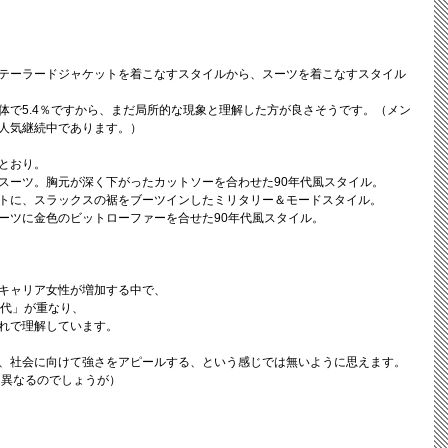
テーラードジャケットを着こなすスタイルから、スーツを着こなすスタイル
体で5.4％ですから、まだ局所的な現象と理解した方が良さそうです。（メン
人気継続中であります。）
とおり。
スーツ。胸元が深く下がったカットソーを合わせた90年代風スタイル。
トに、スラックスの裾をブーツインしたミリタリー＆モードスタイル。
ーツに金色のビットローファーを合せた90年代風スタイル。
キャリア女性が増加する中で、
年代」が重なり、
れで理解しています。
、社会に向けて強さをアピールする、という感じでは無いように思えます。
は異なるのでしょうが）