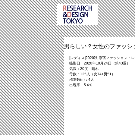
男らしい？女性のファッシ
[レディス]2020秋 原宿ファッショント
撮影日：2020年10月24日（第43週）
気温：20度　晴れ
母数：125人（女74+男51）
標本数(n)：4人
出現率：5.4％