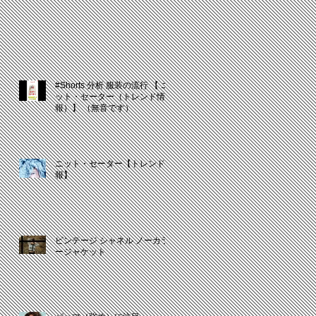
#Shorts 分析 服装の流行 【 ニ
ット・セーター（トレンド情
報）】 （無音です）
ニット・セーター【トレンド情
報】
ビンテージ シャネル ノーカラ
ージャケット