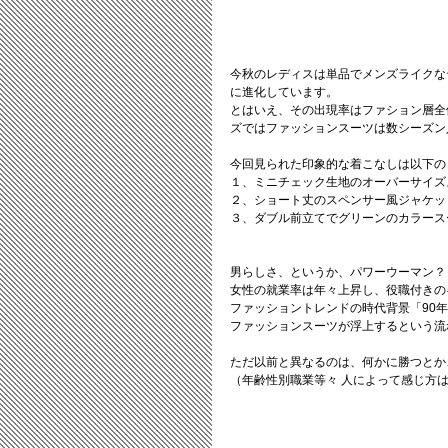
今秋のレディスは単品でメンズライクな
に進化しています。
とはいえ、その出現率はファション層全
ズではファッションスーツは数シーズン
今回見られた印象的な着こなしは以下の
１、ミニチェック生地のオーバーサイズ
２、ショート丈のスペンサー風ジャケッ
３、ダブル前立てでグリーンのカラース
男らしさ、というか、パワーウーマン？
女性の就業率は年々上昇し、役職付きの
ファッショントレンドの時代背景「90
ファッションスーツが浮上するという流
ただ以前と異なるのは、何かに勝つとか
（年齢性別職業等々 人によって感じ方