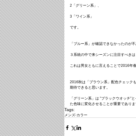
2「グリーン系」、
3「ワイン系」
です。
「ブルー系」が確認できなかったのが不
３系統の中で来シーズンに注目すべきは
これは男女ともに言えることで2016
2016秋は「ブラウン系」配色チェッ
期待できると思います。
「グリーン系」は ”ブラックウオッチ
た色味に変化させることが重要でありま
Tags:
メンズ-カラー