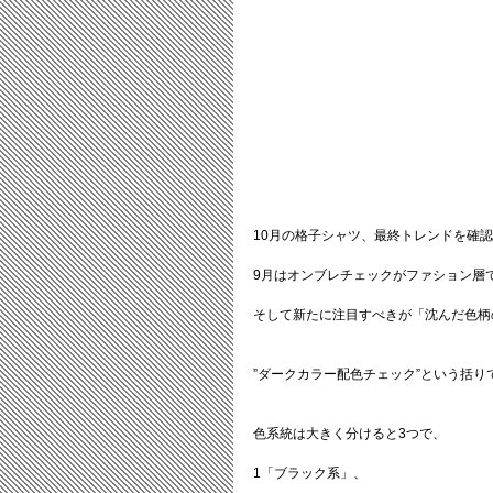
10月の格子シャツ、最終トレンドを確
9月はオンブレチェックがファション層
そして新たに注目すべきが「沈んだ色柄
”ダークカラー配色チェック”という括り
色系統は大きく分けると3つで、
1「ブラック系」、