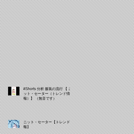
#Shorts 分析 服装の流行 【 ニ
ット・セーター（トレンド情
報）】 （無音です）
ニット・セーター【トレンド情
報】