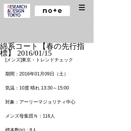
綿系コート【春の先行指
標】 2016/01/15
[メンズ]東京・トレンドチェック
期間：2016年01月09日（土）
気温：10度 晴れ 13:30～15:00
対象：アーリーマジョリティ中心
メンズ母集団Ｎ：116人
標本数(n)：8人 