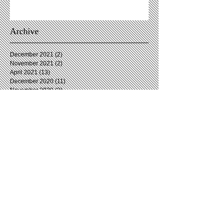
Archive
December 2021
(2)
2 posts
November 2021
(2)
2 posts
April 2021
(13)
13 posts
December 2020
(11)
11 posts
November 2020
(3)
3 posts
October 2020
(2)
2 posts
September 2020
(3)
3 posts
August 2020
(6)
6 posts
July 2020
(4)
4 posts
June 2020
(5)
5 posts
May 2020
(2)
2 posts
April 2020
(5)
5 posts
March 2020
(7)
7 posts
February 2020
(5)
5 posts
January 2020
(4)
4 posts
December 2019
(4)
4 posts
November 2019
(5)
5 posts
October 2019
(5)
5 posts
September 2019
(8)
8 posts