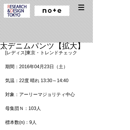
太デニムパンツ【拡大】
[レディス]東京・トレンドチェック
期間：2016年04月23日（土）
気温：22度 晴れ 13:30～14:40
対象：アーリーマジョリティ中心
母集団Ｎ：103人
標本数(n)：9人