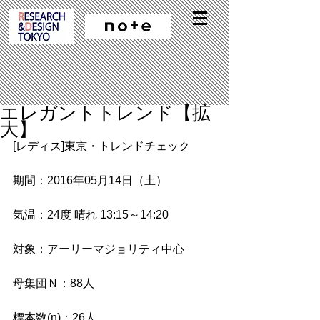
エレガントトレンド【拡
大】
[レディス]東京・トレンドチェック
期間：2016年05月14日（土）
気温：24度 晴れ 13:15～14:20
対象：アーリーマジョリティ中心
母集団Ｎ：88人
標本数(n)：26人