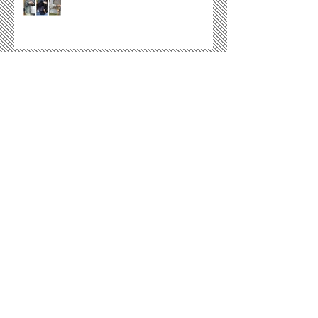
Archive
December 2021
(2)
2 posts
November 2021
(2)
2 posts
April 2021
(13)
13 posts
December 2020
(11)
11 posts
November 2020
(3)
3 posts
October 2020
(2)
2 posts
September 2020
(3)
3 posts
August 2020
(6)
6 posts
July 2020
(4)
4 posts
June 2020
(5)
5 posts
May 2020
(2)
2 posts
April 2020
(5)
5 posts
March 2020
(7)
7 posts
February 2020
(5)
5 posts
January 2020
(4)
4 posts
December 2019
(4)
4 posts
November 2019
(5)
5 posts
October 2019
(5)
5 posts