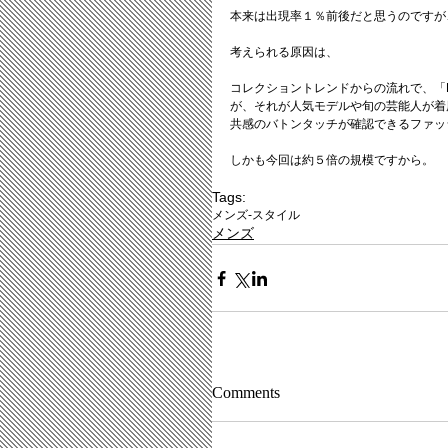
本来は出現率１％前後だと思うのですが
考えられる原因は、
コレクショントレンドからの流れで、「
が、それが人気モデルや旬の芸能人が着
共感のバトンタッチが確認できるファッ
しかも今回は約５倍の規模ですから。
Tags:
メンズ-スタイル
メンズ
Comments