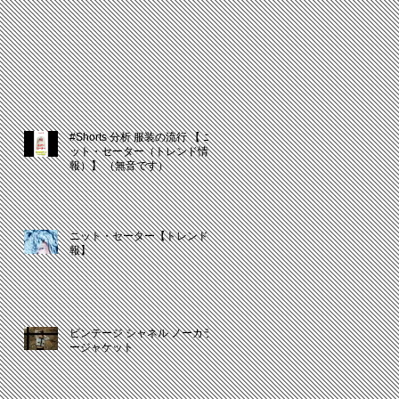
#Shorts 分析 服装の流行 【 ニ
ット・セーター（トレンド情
報）】 （無音です）
ニット・セーター【トレンド情
報】
ビンテージ シャネル ノーカラ
ージャケット