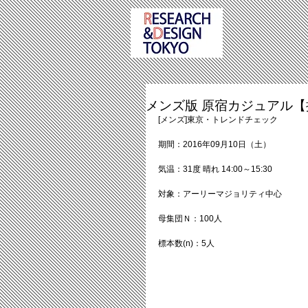
メンズ版 原宿カジュアル【
[メンズ]東京・トレンドチェック
期間：2016年09月10日（土）
気温：31度 晴れ 14:00～15:30
対象：アーリーマジョリティ中心
母集団Ｎ：100人
標本数(n)：5人