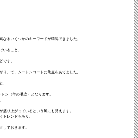
異なるいくつかのキーワードが確認できました。
でいること、
どです。
がり」で、ムートンコートに焦点をあてました。
と、
ートン（羊の毛皮）となります。
、
が盛り上がっているという風にも見えます。
うトレンドもあり、
クしておきます。