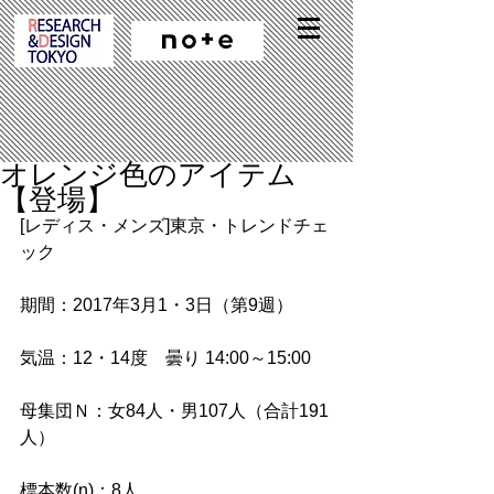
オレンジ色のアイテム
【登場】
[レディス・メンズ]東京・トレンドチェ
ック
期間：2017年3月1・3日（第9週）
気温：12・14度　曇り 14:00～15:00
母集団Ｎ：女84人・男107人（合計191
人）
標本数(n)：8人