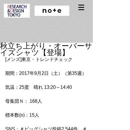
秋立ち上がり・オーバーサ
イズシャツ【登場】
[メンズ]東京・トレンドチェック
期間：2017年9月2日（土）（第35週）
気温：25度　晴れ 13:20～14:40
母集団Ｎ： 168人
標本数(n)：15人
SNS：＃ビッグシャツ投稿2,544件　＃