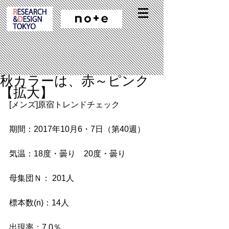
秋カラーは、赤～ピンク
【拡大】
[メンズ]原宿トレンドチェック
期間：2017年10月6・7日（第40週）
気温：18度・曇り　20度・曇り
母集団Ｎ： 201人
標本数(n)：14人
出現率：7.0％