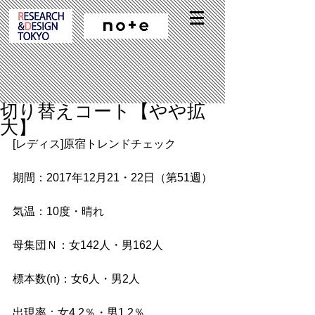
切り替えコート【やや拡
大】
[レディス]原宿トレンドチェック
期間：2017年12月21・22日（第51週）
気温：10度・晴れ
母集団Ｎ：女142人・男162人
標本数(n)：女6人・男2人
出現率：女4.2％・男1.2％