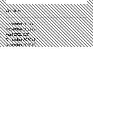
Archive
December 2021
(2)
2 posts
November 2021
(2)
2 posts
April 2021
(13)
13 posts
December 2020
(11)
11 posts
November 2020
(3)
3 posts
October 2020
(2)
2 posts
September 2020
(3)
3 posts
August 2020
(6)
6 posts
July 2020
(4)
4 posts
June 2020
(5)
5 posts
May 2020
(2)
2 posts
April 2020
(5)
5 posts
March 2020
(7)
7 posts
February 2020
(5)
5 posts
January 2020
(4)
4 posts
December 2019
(4)
4 posts
November 2019
(5)
5 posts
October 2019
(5)
5 posts
September 2019
(8)
8 posts
August 2019
(5)
5 posts
July 2019
(5)
5 posts