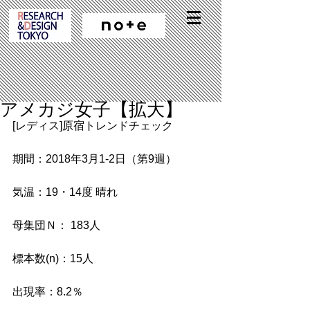
アメカジ女子【拡大】
[レディス]原宿トレンドチェック
期間：2018年3月1-2日（第9週）
気温：19・14度 晴れ
母集団Ｎ： 183人
標本数(n)：15人
出現率：8.2％