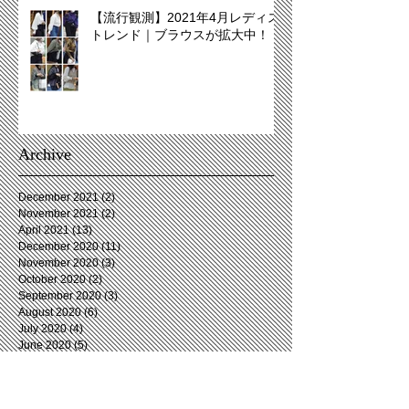
【流行観測】2021年4月レディス
トレンド｜ブラウスが拡大中！
Archive
December 2021
(2)
2 posts
November 2021
(2)
2 posts
April 2021
(13)
13 posts
December 2020
(11)
11 posts
November 2020
(3)
3 posts
October 2020
(2)
2 posts
September 2020
(3)
3 posts
August 2020
(6)
6 posts
July 2020
(4)
4 posts
June 2020
(5)
5 posts
May 2020
(2)
2 posts
April 2020
(5)
5 posts
March 2020
(7)
7 posts