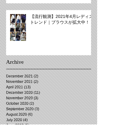
【流行観測】2021年4月レディス
トレンド｜ブラウスが拡大中！
Archive
December 2021
(2)
2 posts
November 2021
(2)
2 posts
April 2021
(13)
13 posts
December 2020
(11)
11 posts
November 2020
(3)
3 posts
October 2020
(2)
2 posts
September 2020
(3)
3 posts
August 2020
(6)
6 posts
July 2020
(4)
4 posts
June 2020
(5)
5 posts
May 2020
(2)
2 posts