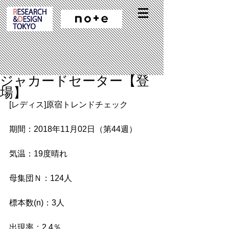
ジャカードセーター【登
場】
[レディス]原宿トレンドチェック
期間：2018年11月02日（第44週）
気温：19度晴れ
母集団Ｎ：124人
標本数(n)：3人
出現率：2.4％