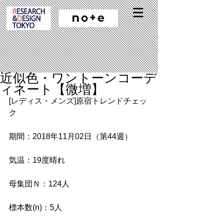
近似色・ワントーンコーデ
ィネート【微増】
[レディス・メンズ]原宿トレンドチェッ
ク
期間：2018年11月02日（第44週）
気温：19度晴れ
母集団Ｎ：124人
標本数(n)：5人