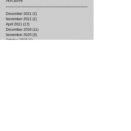
Archive
December 2021
(2)
2 posts
November 2021
(2)
2 posts
April 2021
(13)
13 posts
December 2020
(11)
11 posts
November 2020
(3)
3 posts
October 2020
(2)
2 posts
September 2020
(3)
3 posts
August 2020
(6)
6 posts
July 2020
(4)
4 posts
June 2020
(5)
5 posts
May 2020
(2)
2 posts
April 2020
(5)
5 posts
March 2020
(7)
7 posts
February 2020
(5)
5 posts
January 2020
(4)
4 posts
December 2019
(4)
4 posts
November 2019
(5)
5 posts
October 2019
(5)
5 posts
September 2019
(8)
8 posts
August 2019
(5)
5 posts
July 2019
(5)
5 posts
June 2019
(5)
5 posts
May 2019
(4)
4 posts