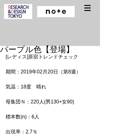
パープル色【登場】
[レディス]原宿トレンドチェック
期間：2019年02月20日（第8週）
気温：18度　晴れ
母集団Ｎ：220人(男130+女90)
標本数(n)：6人
出現率：2.7％