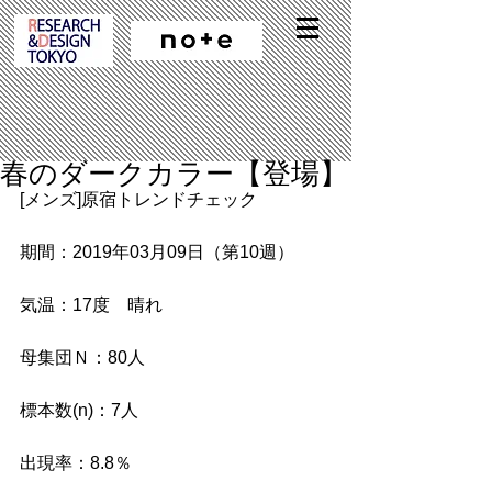
春のダークカラー【登場】
[メンズ]原宿トレンドチェック
期間：2019年03月09日（第10週）
気温：17度　晴れ
母集団Ｎ：80人
標本数(n)：7人
出現率：8.8％