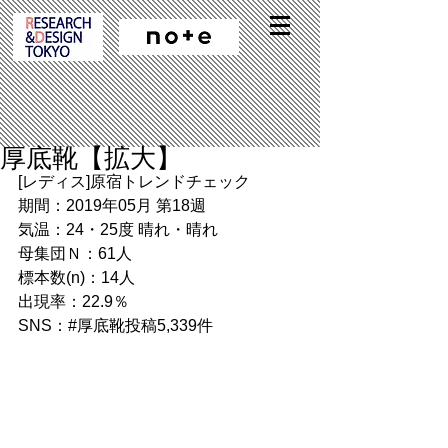
厚底靴【拡大】
[レディス]原宿トレンドチェック
期間：2019年05月 第18週
気温：24・25度 晴れ・晴れ
母集団Ｎ：61人
標本数(n)：14人
出現率：22.9％
SNS：#厚底靴投稿5,339件