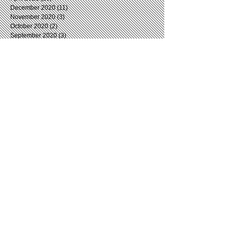
December 2020
(11)
11 posts
November 2020
(3)
3 posts
October 2020
(2)
2 posts
September 2020
(3)
3 posts
August 2020
(6)
6 posts
July 2020
(4)
4 posts
June 2020
(5)
5 posts
May 2020
(2)
2 posts
April 2020
(5)
5 posts
March 2020
(7)
7 posts
February 2020
(5)
5 posts
January 2020
(4)
4 posts
December 2019
(4)
4 posts
November 2019
(5)
5 posts
October 2019
(5)
5 posts
September 2019
(8)
8 posts
August 2019
(5)
5 posts
July 2019
(5)
5 posts
June 2019
(5)
5 posts
May 2019
(4)
4 posts
April 2019
(5)
5 posts
March 2019
(7)
7 posts
February 2019
(7)
7 posts
January 2019
(5)
5 posts
December 2018
(6)
6 posts