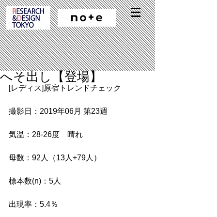
へそ出し【登場】
[レディス]原宿トレンドチェック
撮影日：2019年06月 第23週
気温：28-26度　晴れ
母数：92人（13人+79人）
標本数(n)：5人
出現率：5.4％