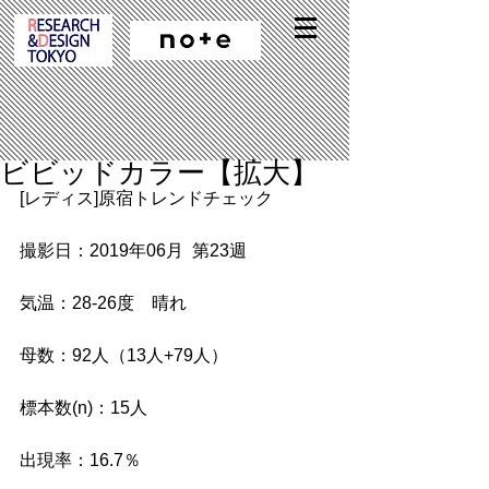
ビビッドカラー【拡大】
[レディス]原宿トレンドチェック
撮影日：2019年06月  第23週
気温：28-26度　晴れ
母数：92人（13人+79人）
標本数(n)：15人
出現率：16.7％