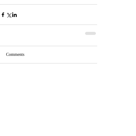
Comments
Write a comment...
Recent Posts
#Shorts 分析 服装の流行 【 ニッ
ト・セーター（トレンド情報）】
（無音です）