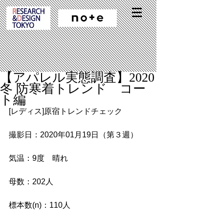
【アパレル実態調査】2020
冬 防寒着トレンド コー
ト編
[レディス]原宿トレンドチェック
撮影日：2020年01月19日（第３週）
気温：9度　晴れ
母数：202人
標本数(n)：110人