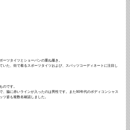
ポーツタイツとショーパンの重ね履き。
ていた、街で着るスポーツタイツおよび、スパッツコーディネートに注目し
ものです。
で、脇に赤いラインが入ったのは男性です。また90年代のボディコンシャス
ッツ姿も複数名確認しました。