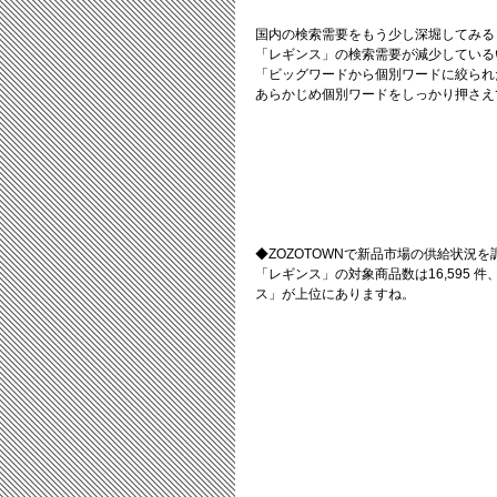
国内の検索需要をもう少し深堀してみる
「レギンス」の検索需要が減少している
「ビッグワードから個別ワードに絞られ
あらかじめ個別ワードをしっかり押さえ
◆ZOZOTOWNで新品市場の供給状況
「レギンス」の対象商品数は16,595 
ス」が上位にありますね。