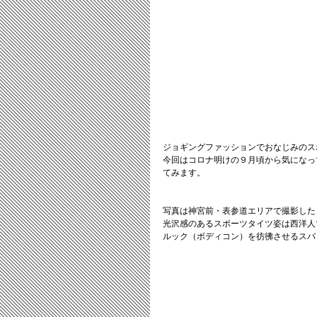
ジョギングファッションでおなじみのス
今回はコロナ明けの９月頃から気になっ
てみます。
写真は神宮前・表参道エリアで撮影した
光沢感のあるスポーツタイツ姿は西洋人
ルック（ボディコン）を彷彿させるスパ