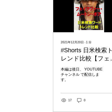
2021年12月20日
∙
1
分
#Shorts 日米検索
レンド比較【フェ
クファー、ムート
本編は後日、 YOUTUBE
ン、ボア】（無音
チャンネル で配信しま
す。
す）
17
0