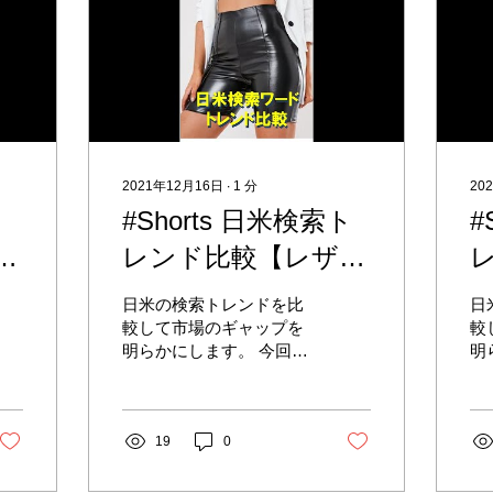
2021年12月16日
∙
1
分
20
ト
#Shorts 日米検索ト
#
イ
レンド比較【レザー
パンツ、レザーパン
日米の検索トレンドを比
日
で
ツ ショート】 （無
ッ
較して市場のギャップを
較
明らかにします。 今回は
明
音です） Leather
レザーパンツ、レザーシ
タ
Pants、Leather
ョートパンツの検索トレ
ト
ンドと関連キーワードを
ド
shorts
可視化したレポートで
19
0
で
す。 本編はこちら の
ャ
YouTubeチャンネルで解
す