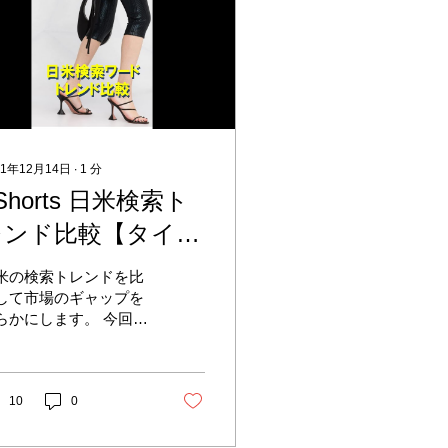
21年12月14日
∙
1
分
Shorts 日米検索ト
レンド比較【タイ
ツ・レギンス・スパ
米の検索トレンドを比
ツ 第2回 】（無音
して市場のギャップを
らかにします。 今回は
です）
イツ、レギンスの検索
レンドと関連キーワー
を可視化したレポート
す。 本編 はYouTubeチ
10
0
ンネルで解説していま
。 よろしければチャン