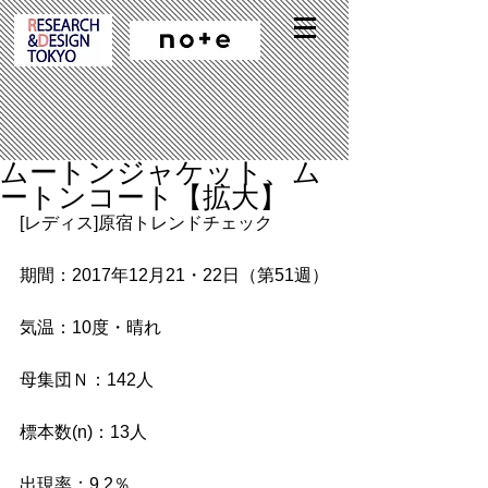
ムートンジャケット、ム
ートンコート【拡大】
[レディス]原宿トレンドチェック
期間：2017年12月21・22日（第51週）
気温：10度・晴れ
母集団Ｎ：142人
標本数(n)：13人
出現率：9.2％