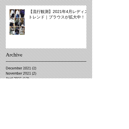
【流行観測】2021年4月レディス
トレンド｜ブラウスが拡大中！
Archive
December 2021
(2)
2 posts
November 2021
(2)
2 posts
April 2021
(13)
13 posts
December 2020
(11)
11 posts
November 2020
(3)
3 posts
October 2020
(2)
2 posts
September 2020
(3)
3 posts
August 2020
(6)
6 posts
July 2020
(4)
4 posts
June 2020
(5)
5 posts
May 2020
(2)
2 posts
April 2020
(5)
5 posts