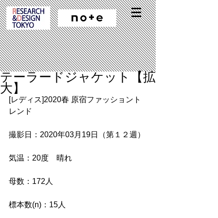
テーラードジャケット【拡
大】
[レディス]2020春 原宿ファッショント
レンド
撮影日：2020年03月19日（第１２週）
気温：20度　晴れ
母数：172人
標本数(n)：15人