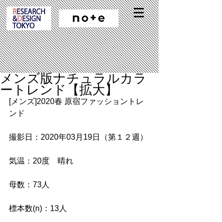
メンズ版ナチュラルカラ
ートレンド【拡大】
[メンズ]2020春 原宿ファッショントレ
ンド
撮影日：2020年03月19日（第１２週）
気温：20度　晴れ
母数：73人
標本数(n)：13人